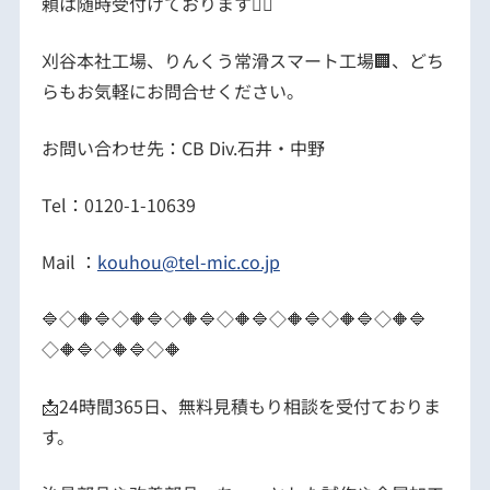
頼は随時受付けております🙋‍♀️
刈谷本社工場、りんくう常滑スマート工場🏢、どち
らもお気軽にお問合せください。
お問い合わせ先：CB Div.石井・中野
Tel：0120-1-10639
Mail ：
kouhou@tel-mic.co.jp
🔷◇🔶🔷◇🔶🔷◇🔶🔷◇🔶🔷◇🔶🔷◇🔶🔷◇🔶🔷
◇🔶🔷◇🔶🔷◇🔶
📩24時間365日、無料見積もり相談を受付ておりま
す。