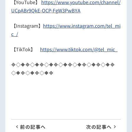
【YouTube】
https://www.youtube.com/channel/
UCpABr9QkE-OCP-FgW3PwBYA
【Instagram】
https://www.instagram.com/tel_mi
c_/
【TikTok】
https://www.tiktok.com/@tel_mic_
🔷◇🔶🔷◇🔶🔷◇🔶🔷◇🔶🔷◇🔶🔷◇🔶🔷◇🔶🔷
◇🔶🔷◇🔶🔷◇🔶🔷
前の記事へ
次の記事へ