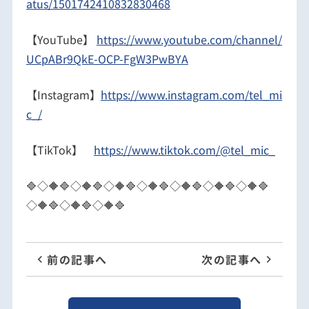
atus/1501742410832830468
【YouTube】
https://www.youtube.com/channel/
UCpABr9QkE-OCP-FgW3PwBYA
【Instagram】
https://www.instagram.com/tel_mi
c_/
【TikTok】
https://www.tiktok.com/@tel_mic_
🔷◇🔶🔷◇🔶🔷◇🔶🔷◇🔶🔷◇🔶🔷◇🔶🔷◇🔶🔷
◇🔶🔷◇🔶🔷◇🔶🔷
前の記事へ
次の記事へ