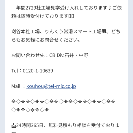
年間2729社工場見学受け入れしております♪ご依
頼は随時受付けております🙋‍♀️
刈谷本社工場、りんくう常滑スマート工場🏢、どち
らもお気軽にお問合せください。
お問い合わせ先：CB Div.石井・中野
Tel：0120-1-10639
Mail ：
kouhou@tel-mic.co.jp
🔷◇🔶🔷◇🔶🔷◇🔶🔷◇🔶🔷◇🔶🔷◇🔶🔷◇🔶🔷
◇🔶🔷◇🔶🔷◇🔶
📩24時間365日、無料見積もり相談を受付ておりま