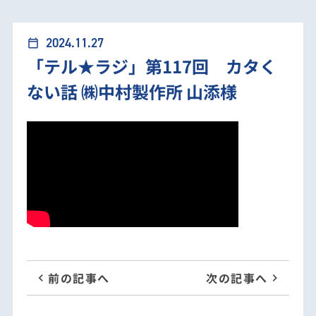
ラジ」第117回 カタくない話 ㈱中村製作所 山添様
2024.11.27
calendar_today
「テル★ラジ」第117回 カタく
ない話 ㈱中村製作所 山添様
前の記事へ
次の記事へ