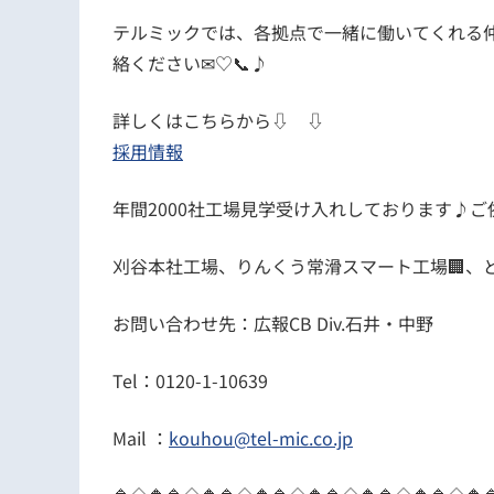
テルミックでは、各拠点で一緒に働いてくれる
絡ください✉♡📞♪
詳しくはこちらから⇩ ⇩
採用情報
年間2000社工場見学受け入れしております♪ご依
刈谷本社工場、りんくう常滑スマート工場🏢、
お問い合わせ先：広報CB Div.石井・中野
Tel：0120-1-10639
Mail ：
kouhou@tel-mic.co.jp