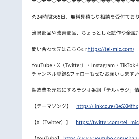
🔷◇🔶🔷◇🔶🔷◇🔶🔷◇🔶🔷◇🔶🔷◇🔶🔷◇🔶
📩24時間365日、無料見積もり相談を受付てお
治具部品や改善部品、ちょっとした試作や金属加
問い合わせ先はこちら👉
https://tel-mic.com/
YouTube・X（Twitter）・Instagram・Tik
チャンネル登録&フォローもぜひお願いします
製造業を元気にするラジオ番組「テル⭐️ラジ」情
【テーマソング】
https://linkco.re/0eSXMfhx
【X（Twitter）】
https://twitter.com/tel_m
【YouTube】
https://www.youtube.com/cha