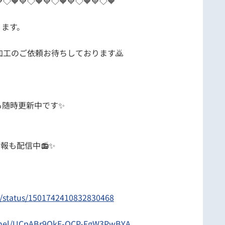
◇🔶🔷◇🔶🔷◇🔶🔷◇🔶🔷◇🔶
ります。
工のご依頼お待ちしております🙇
Tokも随時更新中です✨

報も配信中📻✨
ic/status/1501742410832830468
nnel/UCpABr9QkE-OCP-FgW3PwBYA