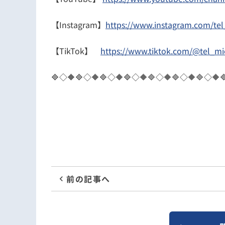
【Instagram】
https://www.instagram.com/tel
【TikTok】
https://www.tiktok.com/@tel_mi
🔷◇🔶🔷◇🔶🔷◇🔶🔷◇🔶🔷◇🔶🔷◇🔶🔷◇🔶
前の記事へ