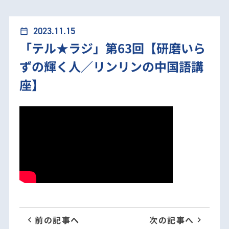
ラジ」第63回【研磨いらずの輝く人／リンリンの中国語
2023.11.15
calendar_today
「テル★ラジ」第63回【研磨いら
講座】
ずの輝く人／リンリンの中国語講
座】
前の記事へ
次の記事へ