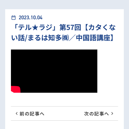
ラジ」第57回【カタくない話/まるは知多㈱／中国語講
2023.10.04
calendar_today
「テル★ラジ」第57回【カタくな
座】
い話/まるは知多㈱／中国語講座】
前の記事へ
次の記事へ