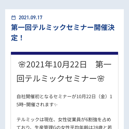
第一回テルミックセミナー開催決定！
2021.09.17
calendar_today
第一回テルミックセミナー開催決
定！
🌸2021年10月22日 第一
回テルミックセミナー🌸
自社開催初となるセミナーが10月22日（金）1
5時~開催されます✨
テルミックは現在、
女性従業員が6割強
を占め
ており、生産管理Gの
女性平均年齢は28歳
と若