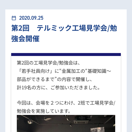
第2回 テルミック工場見学会/勉強会開催
2020.09.25
calendar_today
第2回 テルミック工場見学会/勉
強会開催
第2回の工場見学会/勉強会は、
「若手社員向け」に“金属加工の“基礎知識～
部品ができるまで”の内容で開催し、
計19名の方に、ご参加いただきました。
今回は、会場を２つにわけ、2班で工場見学会/
勉強会を実施しています。