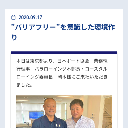
”バリアフリー”を意識した環境作り
2020.09.17
calendar_today
”バリアフリー”を意識した環境作
り
本日は東京都より、日本ボート協会 業務執
行理事 パラローイング本部長・コースタル
ローイング委員長 岡本様にご来社いただき
ました。