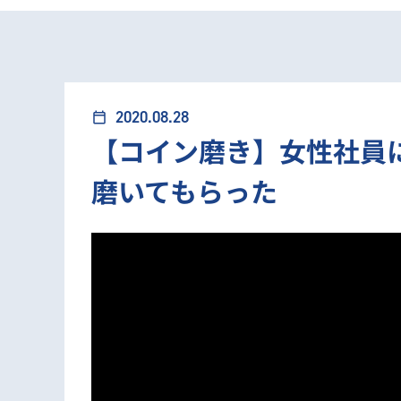
2020.08.28
calendar_today
【コイン磨き】女性社員
磨いてもらった